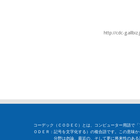
http://cdc-g.all
コーデック（ＣＯＤＥＣ）とは、コンピューター用語で「
ＯＤＥＲ：記号を文字化する）の複合語です。この意味か
分野は勿論、最近の、そして更に将来性のある