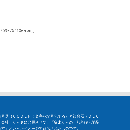
41269e76410ea.png
符号器（ＣＯＤＥＲ：文字を記号化する）と複合器（ＤＥＣ
た会社」から更に発展させて、「従来からの一般基礎化学品
指す」といったイメージで命名されたものです。