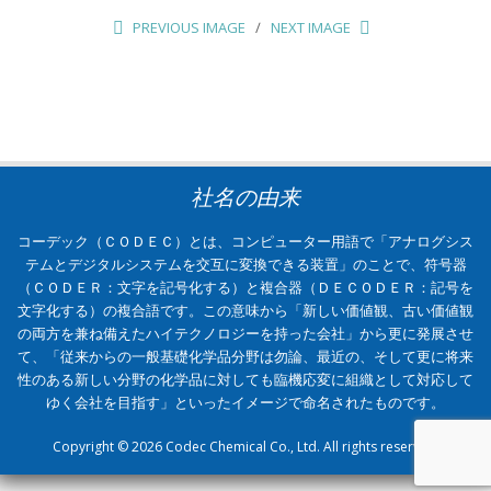
PREVIOUS IMAGE
NEXT IMAGE
社名の由来
コーデック（ＣＯＤＥＣ）とは、コンピューター用語で「アナログシス
テムとデジタルシステムを交互に変換できる装置」のことで、符号器
（ＣＯＤＥＲ：文字を記号化する）と複合器（ＤＥＣＯＤＥＲ：記号を
文字化する）の複合語です。この意味から「新しい価値観、古い価値観
の両方を兼ね備えたハイテクノロジーを持った会社」から更に発展させ
て、「従来からの一般基礎化学品分野は勿論、最近の、そして更に将来
性のある新しい分野の化学品に対しても臨機応変に組織として対応して
ゆく会社を目指す」といったイメージで命名されたものです。
Copyright © 2026 Codec Chemical Co., Ltd. All rights reserved.