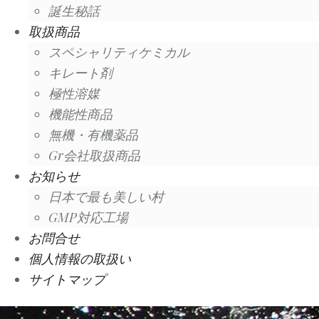
誕生秘話
取扱商品
スペシャリティケミカル
キレート剤
極性溶媒
機能性商品
無機・有機薬品
Gr会社取扱商品
お知らせ
日本で最も美しい村
GMP対応工場
お問合せ
個人情報の取扱い
サイトマップ