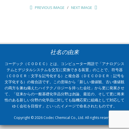
PREVIOUS IMAGE
NEXT IMAGE
社名の由来
コーデック（ＣＯＤＥＣ）とは、コンピューター用語で「アナログシス
テムとデジタルシステムを交互に変換できる装置」のことで、符号器
（ＣＯＤＥＲ：文字を記号化する）と複合器（ＤＥＣＯＤＥＲ：記号を
文字化する）の複合語です。この意味から「新しい価値観、古い価値観
の両方を兼ね備えたハイテクノロジーを持った会社」から更に発展させ
て、「従来からの一般基礎化学品分野は勿論、最近の、そして更に将来
性のある新しい分野の化学品に対しても臨機応変に組織として対応して
ゆく会社を目指す」といったイメージで命名されたものです。
Copyright © 2026 Codec Chemical Co., Ltd. All rights reserved.