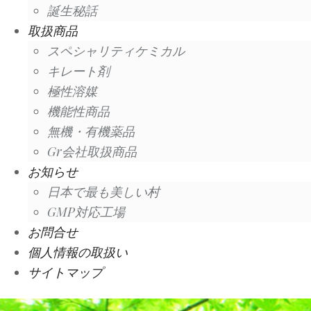
誕生秘話
取扱商品
スペシャリティケミカル
キレート剤
極性溶媒
機能性商品
無機・有機薬品
Gr会社取扱商品
お知らせ
日本で最も美しい村
GMP対応工場
お問合せ
個人情報の取扱い
サイトマップ