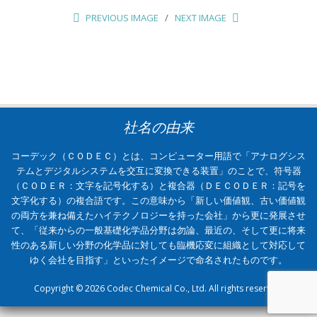
PREVIOUS IMAGE
NEXT IMAGE
社名の由来
コーデック（ＣＯＤＥＣ）とは、コンピューター用語で「アナログシス
テムとデジタルシステムを交互に変換できる装置」のことで、符号器
（ＣＯＤＥＲ：文字を記号化する）と複合器（ＤＥＣＯＤＥＲ：記号を
文字化する）の複合語です。この意味から「新しい価値観、古い価値観
の両方を兼ね備えたハイテクノロジーを持った会社」から更に発展させ
て、「従来からの一般基礎化学品分野は勿論、最近の、そして更に将来
性のある新しい分野の化学品に対しても臨機応変に組織として対応して
ゆく会社を目指す」といったイメージで命名されたものです。
Copyright © 2026 Codec Chemical Co., Ltd. All rights reserved.